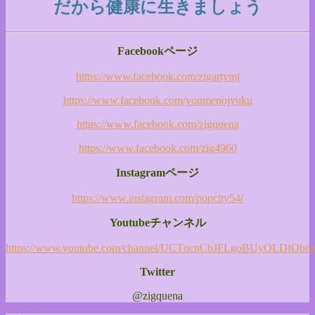
だから健康に生きましょう
Facebookページ
https://www.facebook.com/zigartymj
https://www.facebook.com/youmenojyuku
https://www.facebook.com/zigquena
https://www.facebook.com/zig4960
Instagramページ
https://www.instagram.com/popcity54/
Youtubeチャンネル
https://www.youtube.com/channel/UCTncnCbJFLgoBUyOLDfObm
Twitter
@zigquena