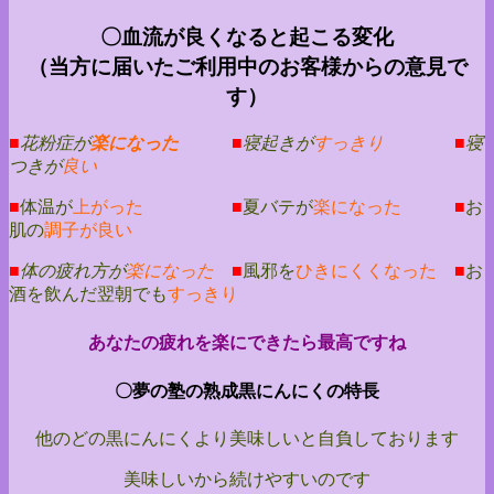
〇血流が良くなると起こる変化
（当方に届いたご利用中のお客様からの意見で
す）
■
花粉症が
楽になった
■
寝起きが
すっきり
■
寝
つきが
良い
■
体温が
上がった
■
夏バテが
楽になった
■
お
肌の
調子が良い
■
体の疲れ方が
楽になった
■
風邪を
ひきにくくなった
■
お
酒を飲んだ翌朝でも
すっきり
あなたの疲れを楽にできたら最高ですね
〇夢の塾の熟成黒にんにくの特長
他のどの黒にんにくより美味しいと自負しております
美味しいから続けやすいのです