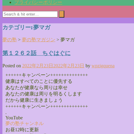
プライバシーポリシー
カテゴリー:
夢マガ
夢の塾
>
夢の塾マガジン
>
夢マガ
第１２６２話 ちぐはぐに
Posted on
2022年2月23日
2022年2月23日
by
wpzigquena
++++++キャンペーン++++++++++++++
健康はすべてのことに優先する
あなたが健康なら周りは幸せ
あなたの健康は周りを明るくします
だから健康に生きましょう
++++++キャンペーン++++++++++++++
.
YouTube
夢の塾チャンネル
お昼12時に更新