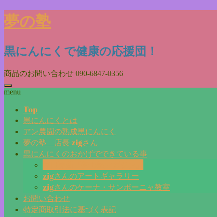
夢の塾
黒にんにくで健康の応援団！
商品のお問い合わせ
090-6847-0356
menu
Top
黒にんにくとは
アン農園の熟成黒にんにく
夢の塾 店長 zigさん
黒にんにくのおかげでできている事
毎日更新『夢の塾マガジン』
zigさんのアートギャラリー
zigさんのケーナ・サンポーニャ教室
お問い合わせ
特定商取引法に基づく表記