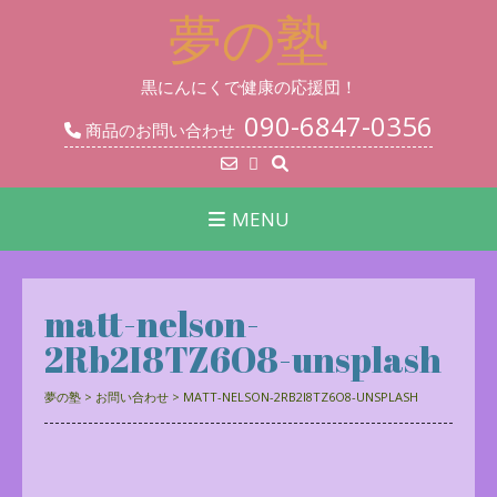
Skip
夢の塾
to
content
黒にんにくで健康の応援団！
090-6847-0356
商品のお問い合わせ
MENU
matt-nelson-
2Rb2I8TZ6O8-unsplash
夢の塾
>
お問い合わせ
>
MATT-NELSON-2RB2I8TZ6O8-UNSPLASH