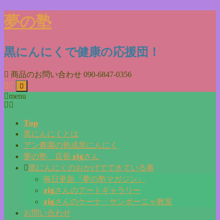
Skip
夢の塾
to
content
黒にんにくで健康の応援団！
商品のお問い合わせ
090-6847-0356
menu
Top
黒にんにくとは
アン農園の熟成黒にんにく
夢の塾 店長 zigさん
黒にんにくのおかげでできている事
毎日更新『夢の塾マガジン』
zigさんのアートギャラリー
zigさんのケーナ・サンポーニャ教室
お問い合わせ