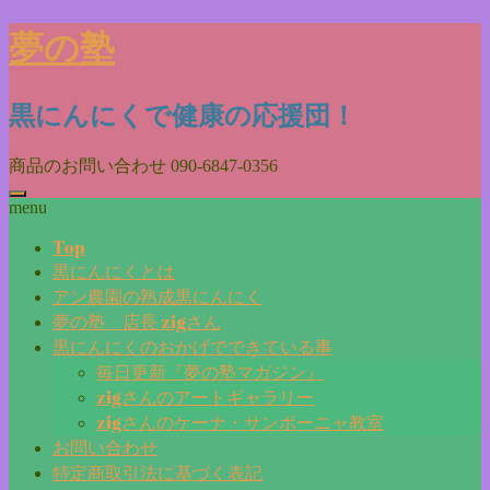
Skip
夢の塾
to
content
黒にんにくで健康の応援団！
商品のお問い合わせ
090-6847-0356
menu
Top
黒にんにくとは
アン農園の熟成黒にんにく
夢の塾 店長 zigさん
黒にんにくのおかげでできている事
毎日更新『夢の塾マガジン』
zigさんのアートギャラリー
zigさんのケーナ・サンポーニャ教室
お問い合わせ
特定商取引法に基づく表記