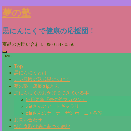
Skip
夢の塾
to
content
黒にんにくで健康の応援団！
商品のお問い合わせ
090-6847-0356
menu
Top
黒にんにくとは
アン農園の熟成黒にんにく
夢の塾 店長 zigさん
黒にんにくのおかげでできている事
毎日更新『夢の塾マガジン』
zigさんのアートギャラリー
zigさんのケーナ・サンポーニャ教室
お問い合わせ
特定商取引法に基づく表記