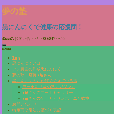
Skip
夢の塾
to
content
黒にんにくで健康の応援団！
商品のお問い合わせ
090-6847-0356
menu
Top
黒にんにくとは
アン農園の熟成黒にんにく
夢の塾 店長 zigさん
黒にんにくのおかげでできている事
毎日更新『夢の塾マガジン』
zigさんのアートギャラリー
zigさんのケーナ・サンポーニャ教室
お問い合わせ
特定商取引法に基づく表記