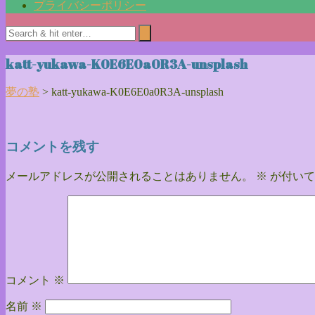
プライバシーポリシー
katt-yukawa-K0E6E0a0R3A-unsplash
夢の塾
>
katt-yukawa-K0E6E0a0R3A-unsplash
コメントを残す
メールアドレスが公開されることはありません。
※
が付いて
コメント
※
名前
※