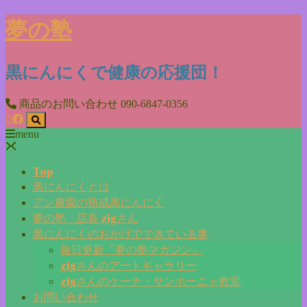
Skip
夢の塾
to
content
黒にんにくで健康の応援団！
商品のお問い合わせ
090-6847-0356
menu
Top
黒にんにくとは
アン農園の熟成黒にんにく
夢の塾 店長 zigさん
黒にんにくのおかげでできている事
毎日更新『夢の塾マガジン』
zigさんのアートギャラリー
zigさんのケーナ・サンポーニャ教室
お問い合わせ