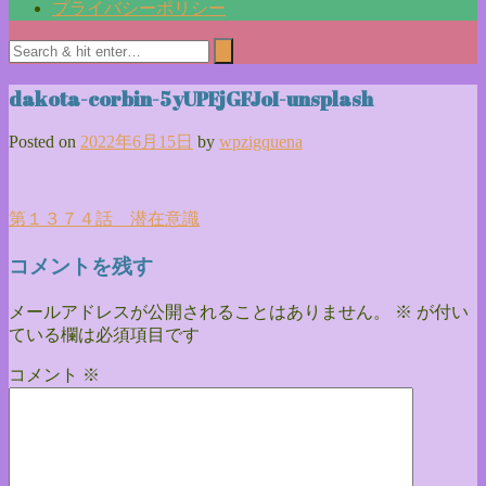
プライバシーポリシー
dakota-corbin-5yUPFjGFJoI-unsplash
Posted on
2022年6月15日
by
wpzigquena
投
第１３７４話 潜在意識
稿
コメントを残す
ナ
メールアドレスが公開されることはありません。
※
が付い
ビ
ている欄は必須項目です
ゲ
コメント
※
ー
シ
ョ