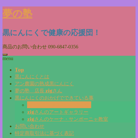
Skip
夢の塾
to
content
黒にんにくで健康の応援団！
商品のお問い合わせ
090-6847-0356
menu
Top
黒にんにくとは
アン農園の熟成黒にんにく
夢の塾 店長 zigさん
黒にんにくのおかげでできている事
毎日更新『夢の塾マガジン』
zigさんのアートギャラリー
zigさんのケーナ・サンポーニャ教室
お問い合わせ
特定商取引法に基づく表記