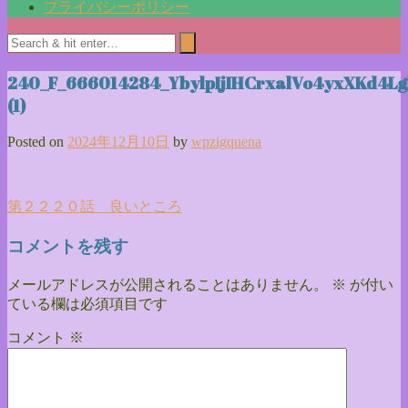
プライバシーポリシー
240_F_666014284_YbylpIjIHCrxalVo4yxXKd4Lg
(1)
Posted on
2024年12月10日
by
wpzigquena
投
第２２２０話 良いところ
稿
コメントを残す
ナ
メールアドレスが公開されることはありません。
※
が付い
ビ
ている欄は必須項目です
ゲ
コメント
※
ー
シ