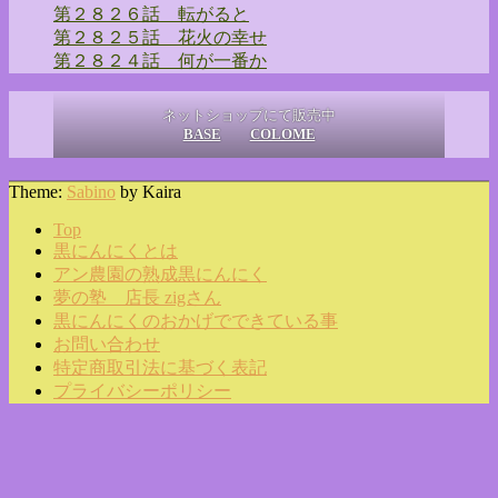
第２８２６話 転がると
第２８２５話 花火の幸せ
第２８２４話 何が一番か
ネットショップにて販売中
BASE
COLOME
Theme:
Sabino
by Kaira
Top
黒にんにくとは
アン農園の熟成黒にんにく
夢の塾 店長 zigさん
黒にんにくのおかげでできている事
お問い合わせ
特定商取引法に基づく表記
プライバシーポリシー