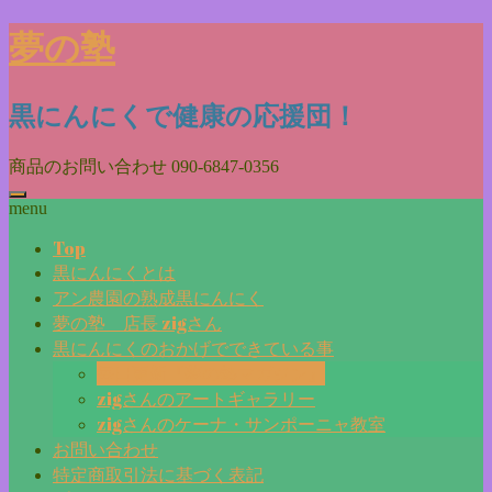
Skip
夢の塾
to
content
黒にんにくで健康の応援団！
商品のお問い合わせ
090-6847-0356
menu
Top
黒にんにくとは
アン農園の熟成黒にんにく
夢の塾 店長 zigさん
黒にんにくのおかげでできている事
毎日更新『夢の塾マガジン』
zigさんのアートギャラリー
zigさんのケーナ・サンポーニャ教室
お問い合わせ
特定商取引法に基づく表記