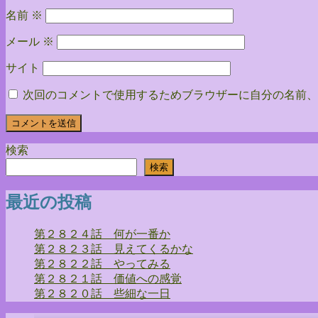
ン
名前
※
メール
※
サイト
次回のコメントで使用するためブラウザーに自分の名前、
検索
検索
最近の投稿
第２８２４話 何が一番か
第２８２３話 見えてくるかな
第２８２２話 やってみる
第２８２１話 価値への感覚
第２８２０話 些細な一日