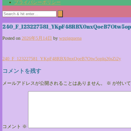
プライバシーポリシー
240_F_123227581_YKpF48RBX0nxQoeB7Otw5op
Posted on
2026年5月14日
by
wpzigquena
投
240_F_123227581_YKpF48RBX0nxQoeB7Otw5oplq26sZi2y
稿
コメントを残す
ナ
メールアドレスが公開されることはありません。
※
が付いて
ビ
ゲ
ー
シ
ョ
コメント
※