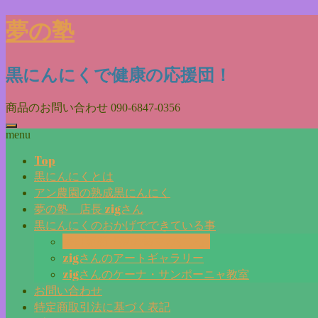
Skip
夢の塾
to
content
黒にんにくで健康の応援団！
商品のお問い合わせ
090-6847-0356
menu
Top
黒にんにくとは
アン農園の熟成黒にんにく
夢の塾 店長 zigさん
黒にんにくのおかげでできている事
毎日更新『夢の塾マガジン』
zigさんのアートギャラリー
zigさんのケーナ・サンポーニャ教室
お問い合わせ
特定商取引法に基づく表記