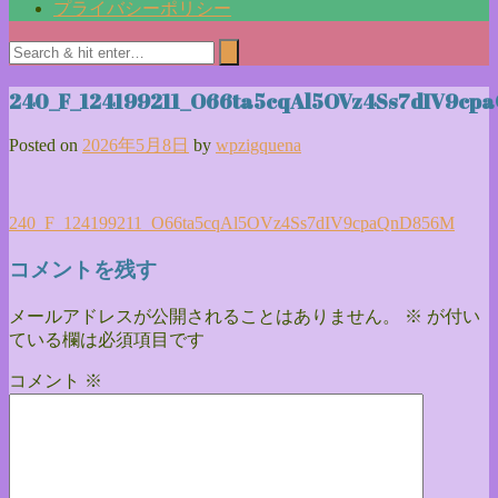
プライバシーポリシー
240_F_124199211_O66ta5cqAl5OVz4Ss7dIV9cp
Posted on
2026年5月8日
by
wpzigquena
投
240_F_124199211_O66ta5cqAl5OVz4Ss7dIV9cpaQnD856M
稿
コメントを残す
ナ
メールアドレスが公開されることはありません。
※
が付い
ビ
ている欄は必須項目です
ゲ
コメント
※
ー
シ
ョ