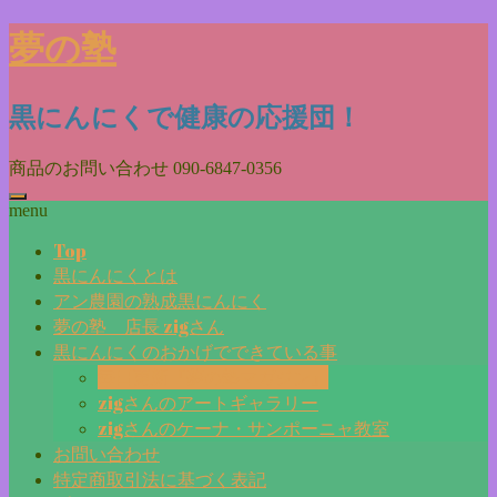
Skip
夢の塾
to
content
黒にんにくで健康の応援団！
商品のお問い合わせ
090-6847-0356
menu
Top
黒にんにくとは
アン農園の熟成黒にんにく
夢の塾 店長 zigさん
黒にんにくのおかげでできている事
毎日更新『夢の塾マガジン』
zigさんのアートギャラリー
zigさんのケーナ・サンポーニャ教室
お問い合わせ
特定商取引法に基づく表記