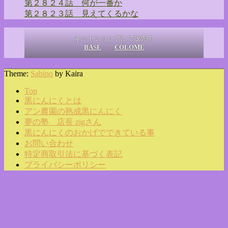
第２８２４話 何が一番か
第２８２３話 見えてくるかな
ネットショップにて販売中
BASE
COLOME
Theme:
Sabino
by Kaira
Top
黒にんにくとは
アン農園の熟成黒にんにく
夢の塾 店長 zigさん
黒にんにくのおかげでできている事
お問い合わせ
特定商取引法に基づく表記
プライバシーポリシー