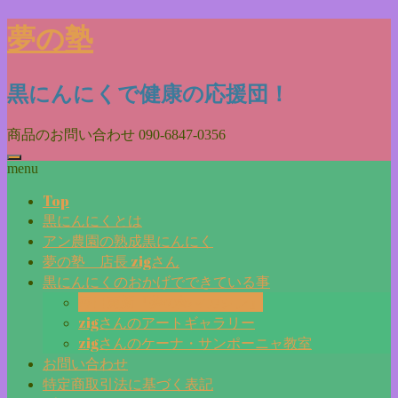
Skip
夢の塾
to
content
黒にんにくで健康の応援団！
商品のお問い合わせ
090-6847-0356
menu
Top
黒にんにくとは
アン農園の熟成黒にんにく
夢の塾 店長 zigさん
黒にんにくのおかげでできている事
毎日更新『夢の塾マガジン』
zigさんのアートギャラリー
zigさんのケーナ・サンポーニャ教室
お問い合わせ
特定商取引法に基づく表記