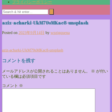
プライバシーポリシー
aziz-acharki-UkM79sMKac8-unsplash
Posted on
2023年9月14日
by
wpzigquena
投
aziz-acharki-UkM79sMKac8-unsplash
稿
コメントを残す
ナ
メールアドレスが公開されることはありません。
※
が付い
ビ
ている欄は必須項目です
ゲ
コメント
※
ー
シ
ョ