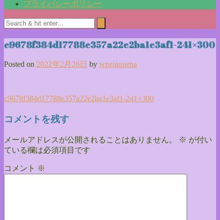
プライバシーポリシー
c9678f384d17788e357a22e2ba1e3af1-241×300
Posted on
2022年2月26日
by
wpzigquena
投
c9678f384d17788e357a22e2ba1e3af1-241×300
稿
コメントを残す
ナ
メールアドレスが公開されることはありません。
※
が付い
ビ
ている欄は必須項目です
ゲ
コメント
※
ー
シ
ョ