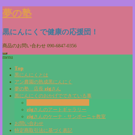
Skip
夢の塾
to
content
黒にんにくで健康の応援団！
商品のお問い合わせ
090-6847-0356
menu
Top
黒にんにくとは
アン農園の熟成黒にんにく
夢の塾 店長 zigさん
黒にんにくのおかげでできている事
毎日更新『夢の塾マガジン』
zigさんのアートギャラリー
zigさんのケーナ・サンポーニャ教室
お問い合わせ
特定商取引法に基づく表記