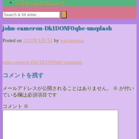
プライバシーポリシー
john-cameron-Dk1DONF0qbc-unsplash
Posted on
2022年3月1日
by
wpzigquena
投
john-cameron-Dk1DONF0qbc-unsplash
稿
コメントを残す
ナ
メールアドレスが公開されることはありません。
※
が付い
ビ
ている欄は必須項目です
ゲ
コメント
※
ー
シ
ョ