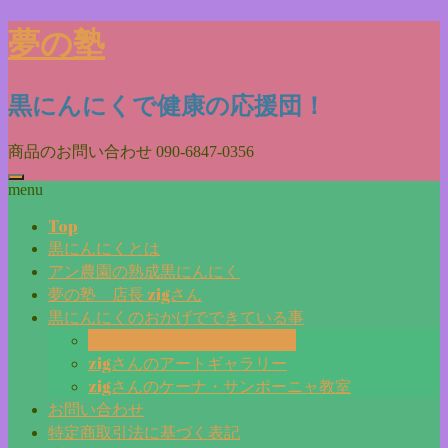
Skip
夢の塾
to
content
黒にんにくで健康の応援団！
商品のお問い合わせ
090-6847-0356
menu
Top
黒にんにくとは
アン農園の熟成黒にんにく
夢の塾 店長 zigさん
黒にんにくのおかげでできている事
毎日更新『夢の塾マガジン』
zigさんのアートギャラリー
zigさんのケーナ・サンポーニャ教室
お問い合わせ
特定商取引法に基づく表記