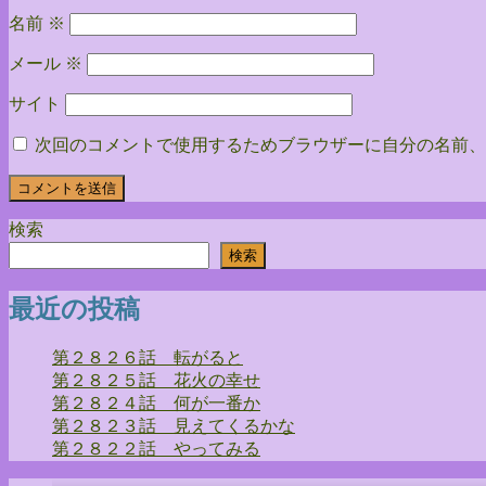
ン
名前
※
メール
※
サイト
次回のコメントで使用するためブラウザーに自分の名前、
検索
検索
最近の投稿
第２８２６話 転がると
第２８２５話 花火の幸せ
第２８２４話 何が一番か
第２８２３話 見えてくるかな
第２８２２話 やってみる