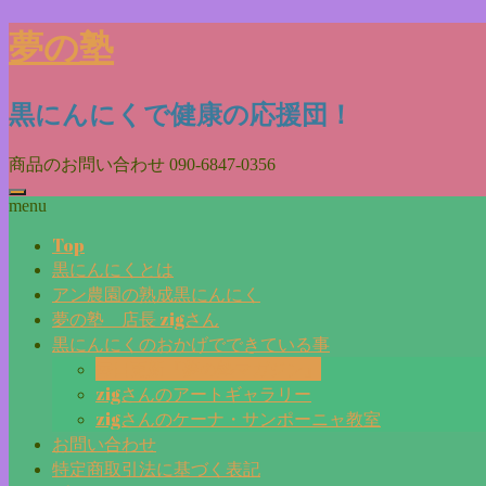
Skip
夢の塾
to
content
黒にんにくで健康の応援団！
商品のお問い合わせ
090-6847-0356
menu
Top
黒にんにくとは
アン農園の熟成黒にんにく
夢の塾 店長 zigさん
黒にんにくのおかげでできている事
毎日更新『夢の塾マガジン』
zigさんのアートギャラリー
zigさんのケーナ・サンポーニャ教室
お問い合わせ
特定商取引法に基づく表記