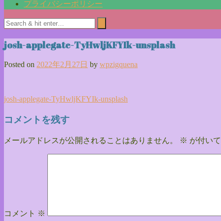
プライバシーポリシー
josh-applegate-TyHwljKFYIk-unsplash
Posted on
2022年2月27日
by
wpzigquena
投
josh-applegate-TyHwljKFYIk-unsplash
稿
コメントを残す
ナ
メールアドレスが公開されることはありません。
※
が付いて
ビ
ゲ
ー
シ
ョ
コメント
※