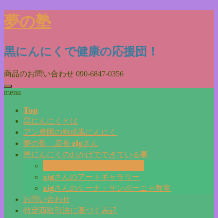
Skip
夢の塾
to
content
黒にんにくで健康の応援団！
商品のお問い合わせ
090-6847-0356
menu
Top
黒にんにくとは
アン農園の熟成黒にんにく
夢の塾 店長 zigさん
黒にんにくのおかげでできている事
毎日更新『夢の塾マガジン』
zigさんのアートギャラリー
zigさんのケーナ・サンポーニャ教室
お問い合わせ
特定商取引法に基づく表記