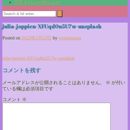
プライバシーポリシー
julia-joppien-XFUqd0u5U7w-unsplash
Posted on
2022年2月23日
by
wpzigquena
投
julia-joppien-XFUqd0u5U7w-unsplash
稿
コメントを残す
ナ
メールアドレスが公開されることはありません。
※
が付い
ビ
ている欄は必須項目です
ゲ
コメント
※
ー
シ
ョ