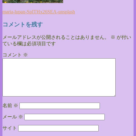
投
maria-lupan-SpITHx26SEA-unsplash
稿
コメントを残す
ナ
メールアドレスが公開されることはありません。
※
が付い
ビ
ている欄は必須項目です
ゲ
コメント
※
ー
シ
ョ
ン
名前
※
メール
※
サイト