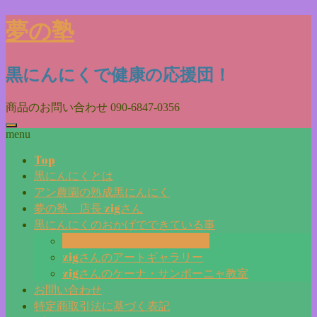
Skip
夢の塾
to
content
黒にんにくで健康の応援団！
商品のお問い合わせ
090-6847-0356
menu
Top
黒にんにくとは
アン農園の熟成黒にんにく
夢の塾 店長 zigさん
黒にんにくのおかげでできている事
毎日更新『夢の塾マガジン』
zigさんのアートギャラリー
zigさんのケーナ・サンポーニャ教室
お問い合わせ
特定商取引法に基づく表記