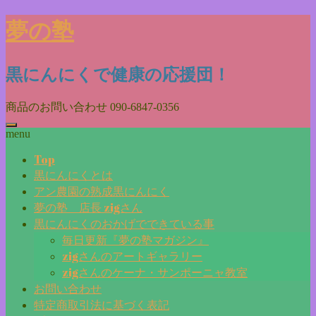
Skip
夢の塾
to
content
黒にんにくで健康の応援団！
商品のお問い合わせ
090-6847-0356
menu
Top
黒にんにくとは
アン農園の熟成黒にんにく
夢の塾 店長 zigさん
黒にんにくのおかげでできている事
毎日更新『夢の塾マガジン』
zigさんのアートギャラリー
zigさんのケーナ・サンポーニャ教室
お問い合わせ
特定商取引法に基づく表記