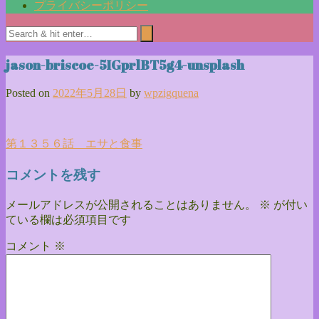
プライバシーポリシー
jason-briscoe-5IGprlBT5g4-unsplash
Posted on
2022年5月28日
by
wpzigquena
投
第１３５６話 エサと食事
稿
コメントを残す
ナ
メールアドレスが公開されることはありません。
※
が付い
ビ
ている欄は必須項目です
ゲ
コメント
※
ー
シ
ョ