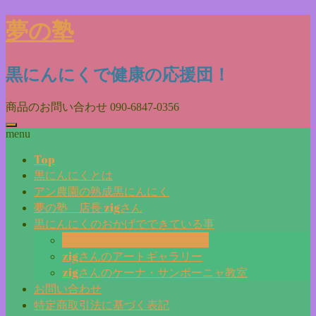
Skip
夢の塾
to
content
黒にんにくで健康の応援団！
商品のお問い合わせ
090-6847-0356
menu
Top
黒にんにくとは
アン農園の熟成黒にんにく
夢の塾 店長 zigさん
黒にんにくのおかげでできている事
毎日更新『夢の塾マガジン』
zigさんのアートギャラリー
zigさんのケーナ・サンポーニャ教室
お問い合わせ
特定商取引法に基づく表記