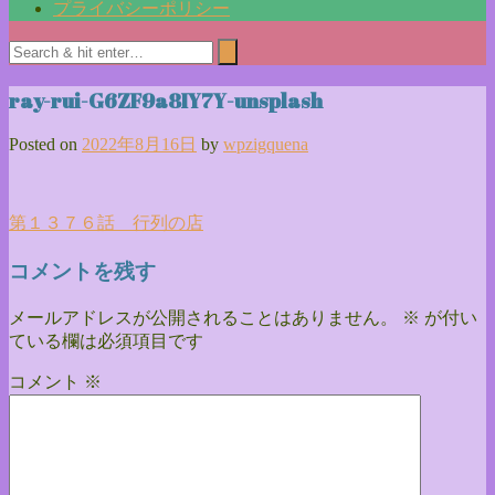
プライバシーポリシー
ray-rui-G6ZF9a8IY7Y-unsplash
Posted on
2022年8月16日
by
wpzigquena
投
第１３７６話 行列の店
稿
コメントを残す
ナ
メールアドレスが公開されることはありません。
※
が付い
ビ
ている欄は必須項目です
ゲ
コメント
※
ー
シ
ョ