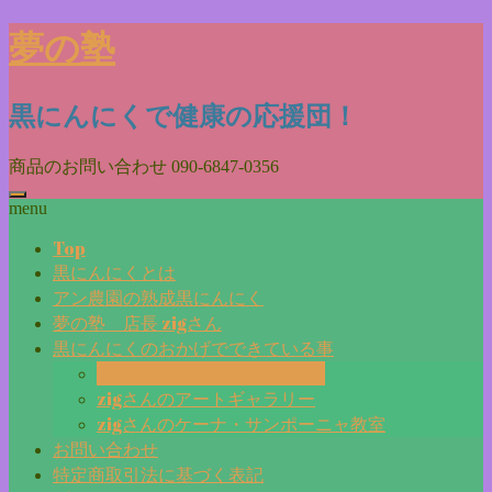
Skip
夢の塾
to
content
黒にんにくで健康の応援団！
商品のお問い合わせ
090-6847-0356
menu
Top
黒にんにくとは
アン農園の熟成黒にんにく
夢の塾 店長 zigさん
黒にんにくのおかげでできている事
毎日更新『夢の塾マガジン』
zigさんのアートギャラリー
zigさんのケーナ・サンポーニャ教室
お問い合わせ
特定商取引法に基づく表記