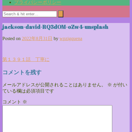
プライバシーポリシー
jackson-david-RQ3dOM-oZw4-unsplash
Posted on
2022年8月31日
by
wpzigquena
投
第１３９１話 丁寧に
稿
コメントを残す
ナ
メールアドレスが公開されることはありません。
※
が付い
ビ
ている欄は必須項目です
ゲ
コメント
※
ー
シ
ョ