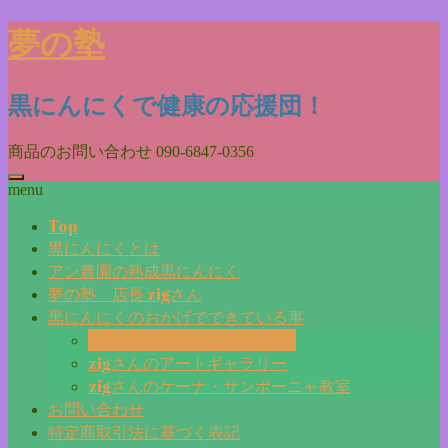
Skip
夢の塾
to
content
黒にんにくで健康の応援団！
商品のお問い合わせ
090-6847-0356
menu
Top
黒にんにくとは
アン農園の熟成黒にんにく
夢の塾 店長 zigさん
黒にんにくのおかげでできている事
毎日更新『夢の塾マガジン』
zigさんのアートギャラリー
zigさんのケーナ・サンポーニャ教室
お問い合わせ
特定商取引法に基づく表記