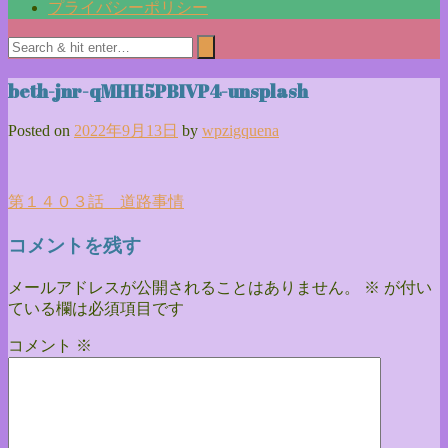
プライバシーポリシー
beth-jnr-qMHH5PBIVP4-unsplash
Posted on
2022年9月13日
by
wpzigquena
投
第１４０３話 道路事情
稿
コメントを残す
ナ
メールアドレスが公開されることはありません。
※
が付い
ビ
ている欄は必須項目です
ゲ
コメント
※
ー
シ
ョ