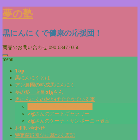
Skip
夢の塾
to
content
黒にんにくで健康の応援団！
商品のお問い合わせ
090-6847-0356
menu
Top
黒にんにくとは
アン農園の熟成黒にんにく
夢の塾 店長 zigさん
黒にんにくのおかげでできている事
毎日更新『夢の塾マガジン』
zigさんのアートギャラリー
zigさんのケーナ・サンポーニャ教室
お問い合わせ
特定商取引法に基づく表記