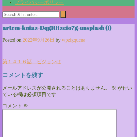
プライバシーポリシー
artem-kniaz-DqgMHzeio7g-unsplash (1)
Posted on
2022年9月26日
by
wpzigquena
投
第１４１６話 ビジョンは
稿
コメントを残す
ナ
メールアドレスが公開されることはありません。
※
が付い
ビ
ている欄は必須項目です
ゲ
コメント
※
ー
シ
ョ