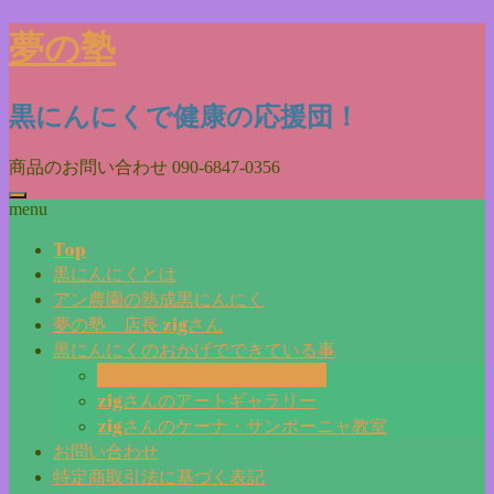
Skip
夢の塾
to
content
黒にんにくで健康の応援団！
商品のお問い合わせ
090-6847-0356
menu
Top
黒にんにくとは
アン農園の熟成黒にんにく
夢の塾 店長 zigさん
黒にんにくのおかげでできている事
毎日更新『夢の塾マガジン』
zigさんのアートギャラリー
zigさんのケーナ・サンポーニャ教室
お問い合わせ
特定商取引法に基づく表記