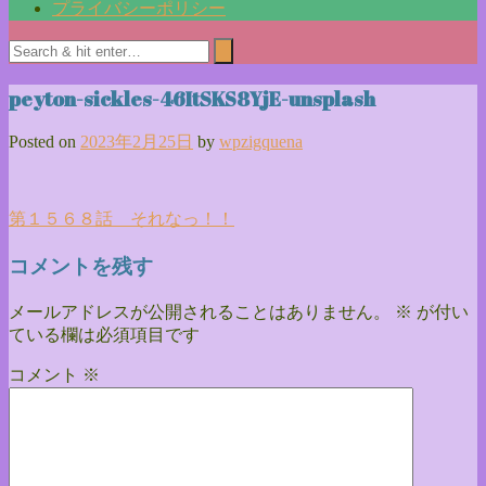
プライバシーポリシー
peyton-sickles-46ItSKS8YjE-unsplash
Posted on
2023年2月25日
by
wpzigquena
投
第１５６８話 それなっ！！
稿
コメントを残す
ナ
メールアドレスが公開されることはありません。
※
が付い
ビ
ている欄は必須項目です
ゲ
コメント
※
ー
シ
ョ