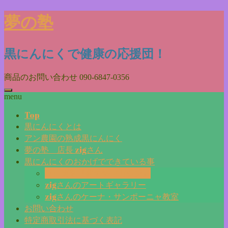
Skip
夢の塾
to
content
黒にんにくで健康の応援団！
商品のお問い合わせ
090-6847-0356
menu
Top
黒にんにくとは
アン農園の熟成黒にんにく
夢の塾 店長 zigさん
黒にんにくのおかげでできている事
毎日更新『夢の塾マガジン』
zigさんのアートギャラリー
zigさんのケーナ・サンポーニャ教室
お問い合わせ
特定商取引法に基づく表記