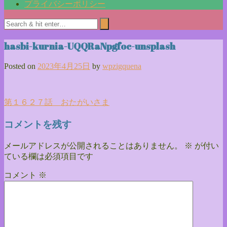
プライバシーポリシー
hasbi-kurnia-UQQRaNpgfoc-unsplash
Posted on
2023年4月25日
by
wpzigquena
投
第１６２７話 おたがいさま
稿
コメントを残す
ナ
メールアドレスが公開されることはありません。
※
が付い
ビ
ている欄は必須項目です
ゲ
コメント
※
ー
シ
ョ