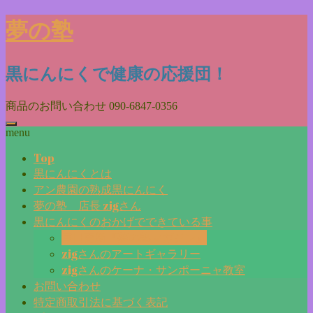
Skip
夢の塾
to
content
黒にんにくで健康の応援団！
商品のお問い合わせ
090-6847-0356
menu
Top
黒にんにくとは
アン農園の熟成黒にんにく
夢の塾 店長 zigさん
黒にんにくのおかげでできている事
毎日更新『夢の塾マガジン』
zigさんのアートギャラリー
zigさんのケーナ・サンポーニャ教室
お問い合わせ
特定商取引法に基づく表記