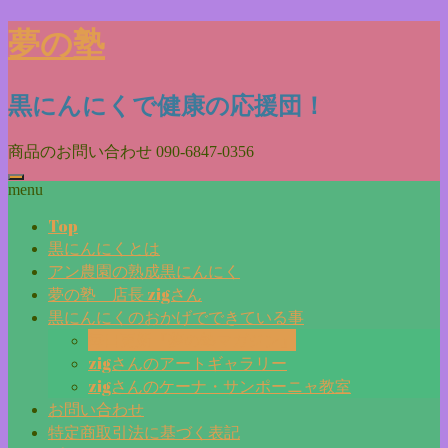
Skip
夢の塾
to
content
黒にんにくで健康の応援団！
商品のお問い合わせ
090-6847-0356
menu
Top
黒にんにくとは
アン農園の熟成黒にんにく
夢の塾 店長 zigさん
黒にんにくのおかげでできている事
毎日更新『夢の塾マガジン』
zigさんのアートギャラリー
zigさんのケーナ・サンポーニャ教室
お問い合わせ
特定商取引法に基づく表記