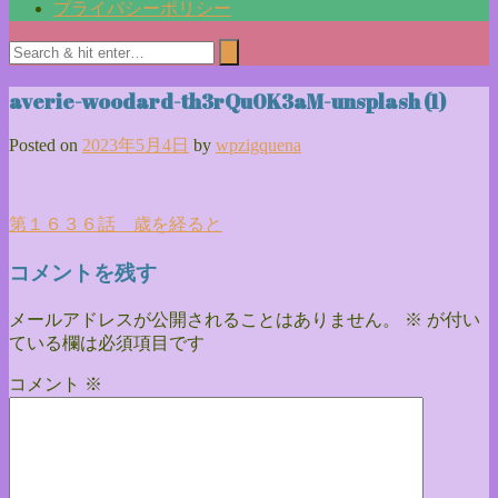
プライバシーポリシー
averie-woodard-th3rQu0K3aM-unsplash (1)
Posted on
2023年5月4日
by
wpzigquena
投
第１６３６話 歳を経ると
稿
コメントを残す
ナ
メールアドレスが公開されることはありません。
※
が付い
ビ
ている欄は必須項目です
ゲ
コメント
※
ー
シ
ョ