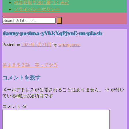
特定商取引法に基づく表記
プライバシーポリシー
danny-postma-yVKkXqPjxnE-unsplash
Posted on
2023年5月21日
by
wpzigquena
投
第１６５３話 笑ってやる
稿
コメントを残す
ナ
メールアドレスが公開されることはありません。
※
が付い
ビ
ている欄は必須項目です
ゲ
コメント
※
ー
シ