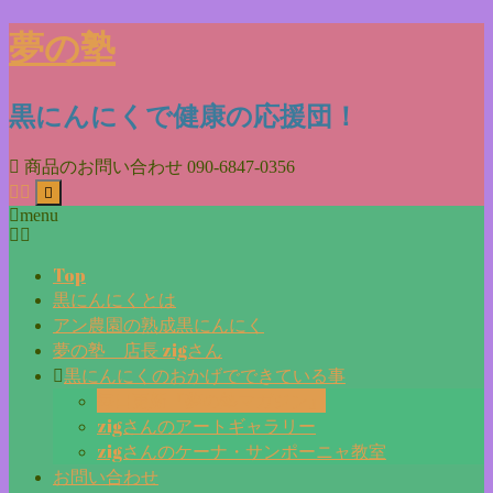
Skip
夢の塾
to
content
黒にんにくで健康の応援団！
商品のお問い合わせ
090-6847-0356
menu
Top
黒にんにくとは
アン農園の熟成黒にんにく
夢の塾 店長 zigさん
黒にんにくのおかげでできている事
毎日更新『夢の塾マガジン』
zigさんのアートギャラリー
zigさんのケーナ・サンポーニャ教室
お問い合わせ