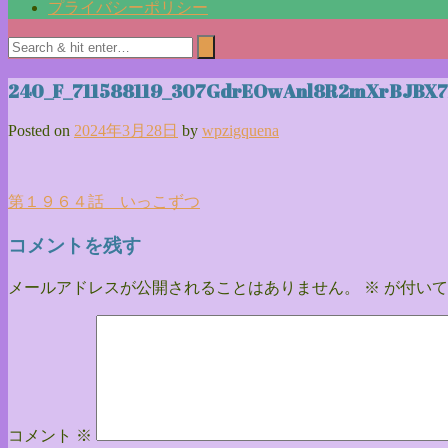
プライバシーポリシー
240_F_711588119_307GdrEOwAnl8R2mXrBJBX
Posted on
2024年3月28日
by
wpzigquena
投
第１９６４話 いっこずつ
稿
コメントを残す
ナ
メールアドレスが公開されることはありません。
※
が付いて
ビ
ゲ
ー
シ
ョ
コメント
※