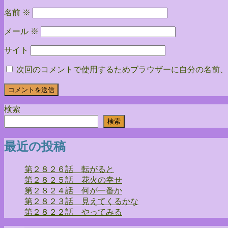
ン
名前
※
メール
※
サイト
次回のコメントで使用するためブラウザーに自分の名前、
検索
検索
最近の投稿
第２８２６話 転がると
第２８２５話 花火の幸せ
第２８２４話 何が一番か
第２８２３話 見えてくるかな
第２８２２話 やってみる