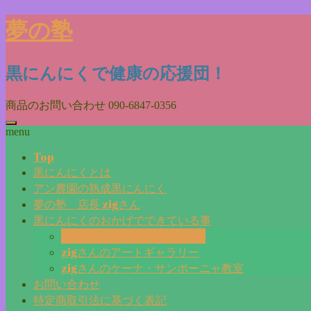
Skip
夢の塾
to
content
黒にんにくで健康の応援団！
商品のお問い合わせ
090-6847-0356
menu
Top
黒にんにくとは
アン農園の熟成黒にんにく
夢の塾 店長 zigさん
黒にんにくのおかげでできている事
毎日更新『夢の塾マガジン』
zigさんのアートギャラリー
zigさんのケーナ・サンポーニャ教室
お問い合わせ
特定商取引法に基づく表記