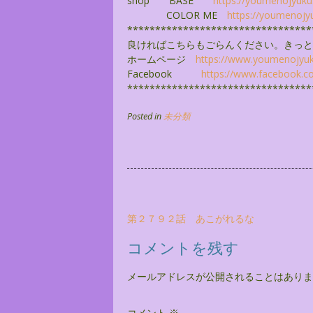
shop BASE
https://youmenojyuku
COLOR ME
https://youmenojy
******************************
***
良ければこちらもごらんください。きっと
ホームページ
https://www.youmenojyu
Facebook
https://www.facebook.c
******************************
***
Posted in
未分類
投
第２７９２話 あこがれるな
稿
コメントを残す
ナ
ビ
メールアドレスが公開されることはありま
ゲ
コメント
※