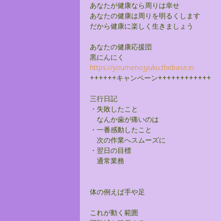
あなたが健康なら周りは幸せ
あなたの健康は周りを明るくします
だから健康に楽しく生きましょう
あなたの健康応援団
黒にんにく
https://youmenojyuku.thebase.
in
++++++キャンペーン++++++++++++
三行日記
・失敗したこと
なんか歯が痛いのは
・一番感動したこと
次の作業へスムーズに
・翌日の目標
通常業務
体の例えば手や足
これが動く範囲