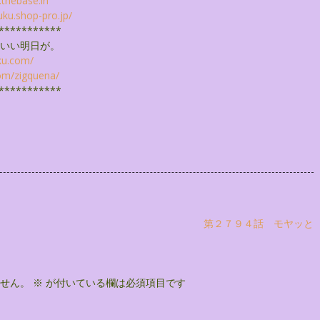
.thebase.
in
uku.shop-pro.
jp/
***********
いい明日が。
ku.com/
om/
zigquena/
***********
第２７９４話 モヤッと
せん。
※
が付いている欄は必須項目です