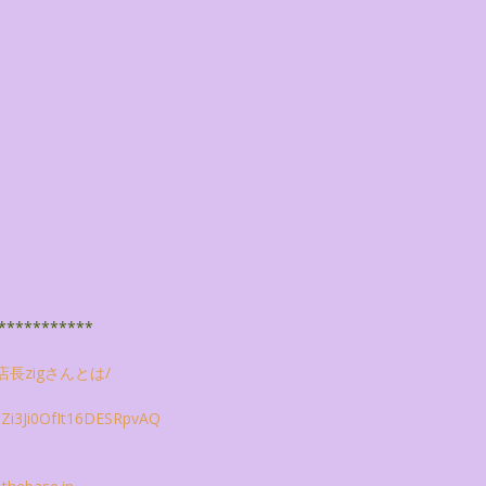
***********
店長zigさんとは/
i3Ji0OfIt16DESRpvAQ