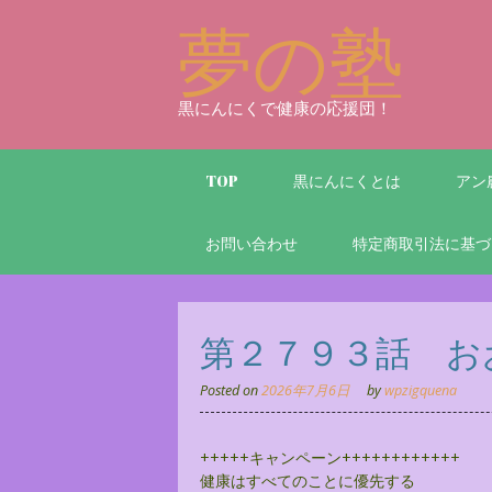
Skip
夢の塾
to
content
黒にんにくで健康の応援団！
TOP
黒にんにくとは
アン
お問い合わせ
特定商取引法に基づ
第２７９３話 お
Posted on
2026年7月6日
by
wpzigquena
+++++キャンペーン++++++++++++
健康はすべてのことに優先する