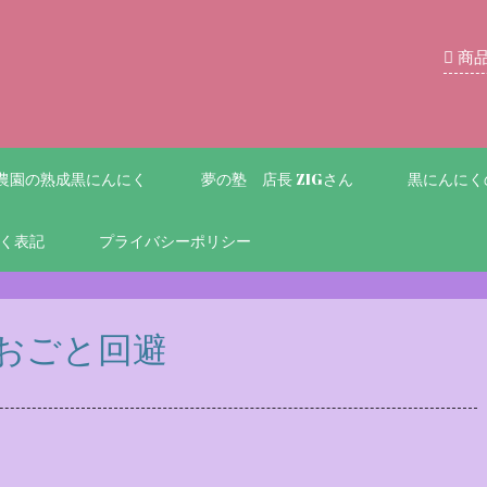
商
農園の熟成黒にんにく
夢の塾 店長 ZIGさん
黒にんにく
く表記
プライバシーポリシー
おごと回避