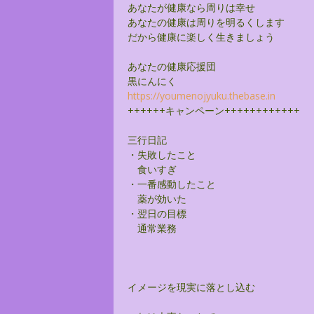
あなたが健康なら周りは幸せ
あなたの健康は周りを明るくします
だから健康に楽しく生きましょう
あなたの健康応援団
黒にんにく
https://youmenojyuku.thebase.
in
++++++キャンペーン++++++++++++
三行日記
・失敗したこと
食いすぎ
・一番感動したこと
薬が効いた
・翌日の目標
通常業務
イメージを現実に落とし込む