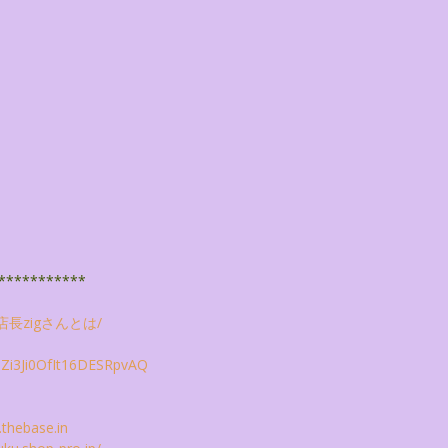
***********
店長zigさんとは/
i3Ji0OfIt16DESRpvAQ
.thebase.
in