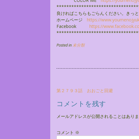
COLOR ME
https://youmenojy
******************************
***
良ければこちらもごらんください。きっと
ホームページ
https://www.youmenojyu
Facebook
https://www.facebook.c
******************************
***
Posted in
未分類
投
第２７９３話 おおごと回避
稿
コメントを残す
ナ
ビ
メールアドレスが公開されることはありま
ゲ
ー
コメント
※