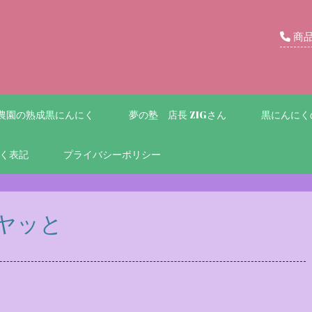
商
農園の熟成黒にんにく
夢の塾 店長 ZIGさん
黒にんにく
く表記
プライバシーポリシー
ヤッと