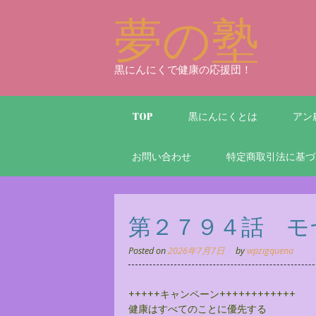
Skip
夢の塾
to
content
黒にんにくで健康の応援団！
TOP
黒にんにくとは
アン
お問い合わせ
特定商取引法に基づ
第２７９４話 モ
Posted on
2026年7月7日
by
wpzigquena
+++++キャンペーン++++++++++++
健康はすべてのことに優先する