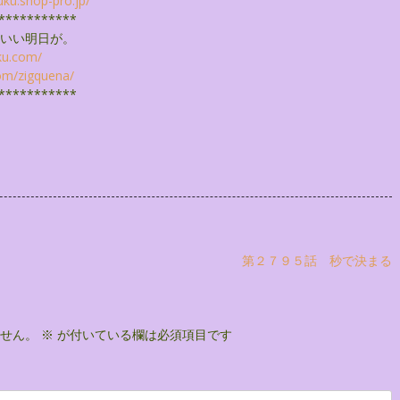
uku.shop-pro.
jp/
***********
いい明日が。
ku.com/
om/
zigquena/
***********
第２７９５話 秒で決まる
せん。
※
が付いている欄は必須項目です