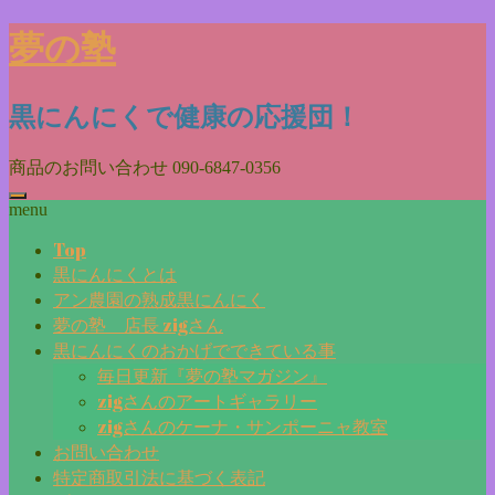
Skip
夢の塾
to
content
黒にんにくで健康の応援団！
商品のお問い合わせ
090-6847-0356
menu
Top
黒にんにくとは
アン農園の熟成黒にんにく
夢の塾 店長 zigさん
黒にんにくのおかげでできている事
毎日更新『夢の塾マガジン』
zigさんのアートギャラリー
zigさんのケーナ・サンポーニャ教室
お問い合わせ
特定商取引法に基づく表記