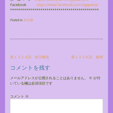
Facebook
https://www.facebook.com/
zigquena/
******************************
**************
Posted in
未分類
投
第１３２４話 体力勝負
第１３２６話 狐狸
稿
コメントを残す
ナ
ビ
メールアドレスが公開されることはありません。
※
が付
いている欄は必須項目です
ゲ
ー
コメント
※
シ
ョ