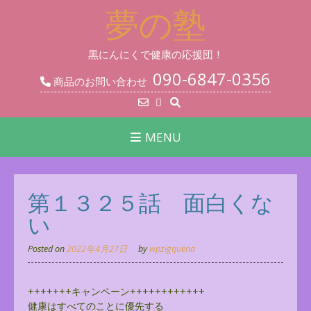
Skip
夢の塾
to
content
黒にんにくで健康の応援団！
090-6847-0356
商品のお問い合わせ
MENU
第１３２５話 面白くな
い
Posted on
2022年4月27日
by
wpzigquena
+++++++キャンペーン++++++++++++
健康はすべてのことに優先する