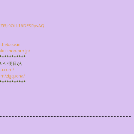
i3Ji0OfIt16DESRpvAQ
.thebase.
in
uku.shop-pro.
jp/
***********
いい明日が。
ku.com/
om/
zigquena/
***********