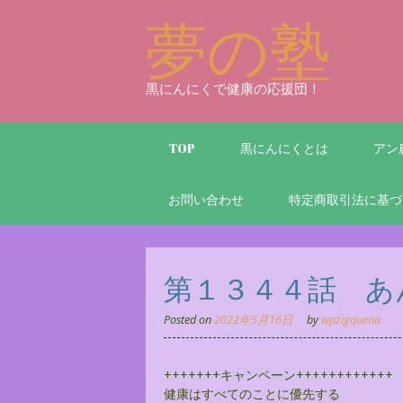
Skip
夢の塾
to
content
黒にんにくで健康の応援団！
TOP
黒にんにくとは
アン
お問い合わせ
特定商取引法に基づ
第１３４４話 あ
Posted on
2022年5月16日
by
wpzigquena
+++++++キャンペーン++++++++++++
健康はすべてのことに優先する