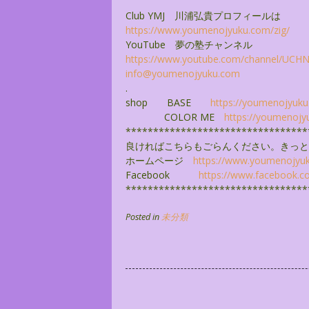
Club YMJ 川浦弘貴プロフィールは
https://www.youmenojyuku.com/
zig/
YouTube 夢の塾チャンネル
https://www.youtube.com/
channel/
UCHNZ
info@youmenojyuku.com
.
shop BASE
https://youmenojyuku
COLOR ME
https://youmenojy
******************************
***
良ければこちらもごらんください。きっと
ホームページ
https://www.youmenojyu
Facebook
https://www.facebook.c
******************************
***
Posted in
未分類