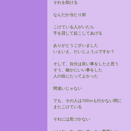
それを助ける
.
なんだか当たり前
.
こけている人がいたら
手を貸して起こしてあげる
.
ありがとうございました
いえいえ、だいじょうぶですか？
.
そして、自分は良い事をしたと思う
そう、確かにいい事をした
人の役にたってよかった
.
間違いじゃない
.
でも、その人は100ｍも行かない間に
またこけている
.
それには気づかない
.