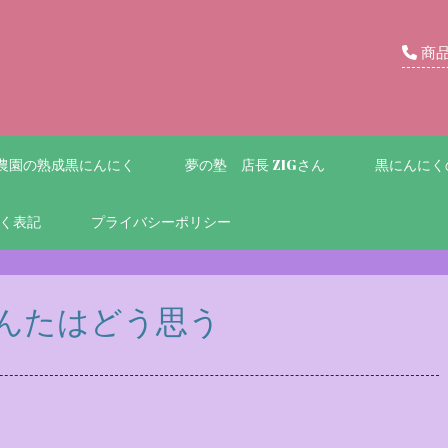
商
農園の熟成黒にんにく
夢の塾 店長 ZIGさん
黒にんにく
く表記
プライバシーポリシー
んたはどう思う