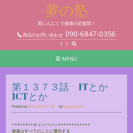
Skip
夢の塾
to
content
黒にんにくで健康の応援団！
090-6847-0356
商品のお問い合わせ
MENU
第１３７３話 ITとか
ICTとか
Posted on
2022年8月13日
by
wpzigquena
++++++++キャンペーン++++++++++++
健康はすべてのことに優先する