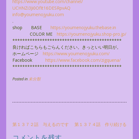
https://www.youtube.com/
channel/
UCHNZi3Ji0OfIt16DESRpvAQ
info@youmenojyuku.com
.
shop BASE
https://youmenojyuku.thebase.
in
COLOR ME
https://youmenojyuku.shop-pro.
jp/
******************************
**************
良ければこちらもごらんください。きっといい明日が。
ホームページ
https://www.youmenojyuku.com/
Facebook
https://www.facebook.com/
zigquena/
******************************
**************
Posted in
未分類
投
第１３７２話 与えるのです
第１３７４話 作り続ける
稿
コメントを残す