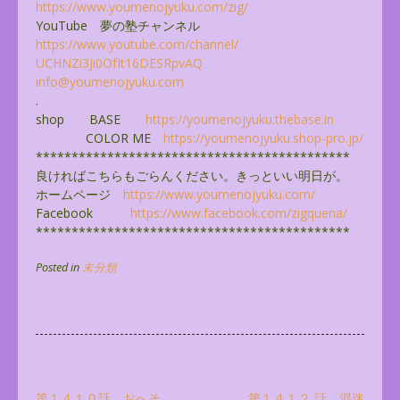
https://www.youmenojyuku.com/
zig/
YouTube 夢の塾チャンネル
https://www.youtube.com/
channel/
UCHNZi3Ji0OfIt16DESRpvAQ
info@youmenojyuku.com
.
shop BASE
https://youmenojyuku.thebase.
in
COLOR ME
https://youmenojyuku.shop-pro.
jp/
******************************
**************
良ければこちらもごらんください。きっといい明日が。
ホームページ
https://www.youmenojyuku.com/
Facebook
https://www.facebook.com/
zigquena/
******************************
**************
Posted in
未分類
第１４１０話 おへそ
第１４１２ 話 混迷