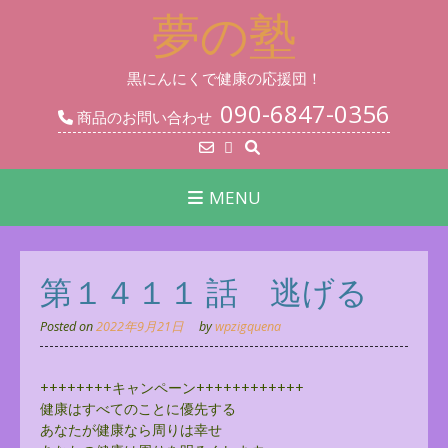
Skip
夢の塾
to
content
黒にんにくで健康の応援団！
090-6847-0356
商品のお問い合わせ
MENU
第１４１１ 話 逃げる
Posted on
2022年9月21日
by
wpzigquena
++++++++キャンペーン++++++++++++
健康はすべてのことに優先する
あなたが健康なら周りは幸せ