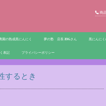
商
農園の熟成黒にんにく
夢の塾 店長 ZIGさん
黒にんにく
く表記
プライバシーポリシー
性するとき