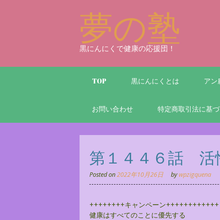
Skip
夢の塾
to
content
黒にんにくで健康の応援団！
TOP
黒にんにくとは
アン
お問い合わせ
特定商取引法に基づ
第１４４６話 活
Posted on
2022年10月26日
by
wpzigquena
++++++++キャンペーン++++++++++++
健康はすべてのことに優先する