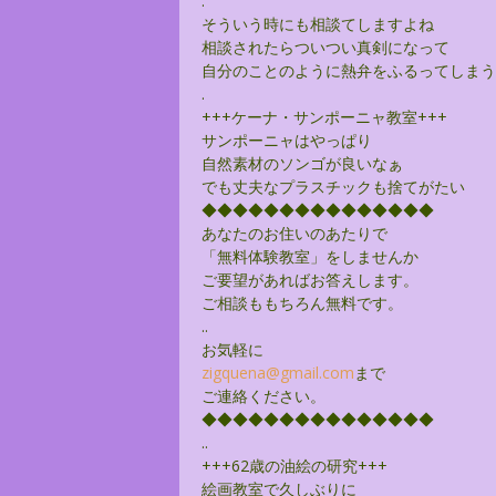
.
そういう時にも相談てしますよね
相談されたらついつい真剣になって
自分のことのように熱弁をふるってしまう
.
+++ケーナ・サンポーニャ教室+++
サンポーニャはやっぱり
自然素材のソンゴが良いなぁ
でも丈夫なプラスチックも捨てがたい
◆◆◆◆◆◆◆◆◆◆◆◆◆◆◆
あなたのお住いのあたりで
「無料体験教室」をしませんか
ご要望があればお答えします。
ご相談ももちろん無料です。
..
お気軽に
zigquena@gmail.com
まで
ご連絡ください。
◆◆◆◆◆◆◆◆◆◆◆◆◆◆◆
..
+++62歳の油絵の研究+++
絵画教室で久しぶりに