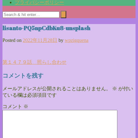
プライバシーポリシー
lisanto-PQ5npCdbKu8-unsplash
Posted on
2022年11月28日
by
wpzigquena
投
第１４７９話 照らし合わせ
稿
コメントを残す
ナ
メールアドレスが公開されることはありません。
※
が付い
ビ
ている欄は必須項目です
ゲ
コメント
※
ー
シ
ョ