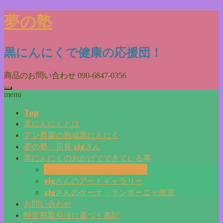
Skip
夢の塾
to
content
黒にんにくで健康の応援団！
商品のお問い合わせ
090-6847-0356
menu
Top
黒にんにくとは
アン農園の熟成黒にんにく
夢の塾 店長 zigさん
黒にんにくのおかげでできている事
毎日更新『夢の塾マガジン』
zigさんのアートギャラリー
zigさんのケーナ・サンポーニャ教室
お問い合わせ
特定商取引法に基づく表記