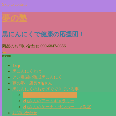
Skip to content
夢の塾
黒にんにくで健康の応援団！
商品のお問い合わせ
090-6847-0356
menu
Top
黒にんにくとは
アン農園の熟成黒にんにく
夢の塾 店長 zigさん
黒にんにくのおかげでできている事
毎日更新『夢の塾マガジン』
zigさんのアートギャラリー
zigさんのケーナ・サンポーニャ教室
お問い合わせ