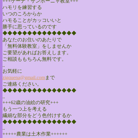
+++ケーナ・サンポーニャ教室+++
ハモリを練習する
いつのころからか
ハモることがカッコいいと
勝手に思っているのです
◆◆◆◆◆◆◆◆◆◆◆◆◆◆◆
あなたのお住いのあたりで
「無料体験教室」をしませんか
ご要望があればお答えします。
ご相談ももちろん無料です。
..
お気軽に
zigquena@gmail.com
まで
ご連絡ください。
◆◆◆◆◆◆◆◆◆◆◆◆◆◆◆
..
+++62歳の油絵の研究+++
もう一つ上を考える
繊細な部分をどう色付けするか
◆◆◆◆◆◆◆◆◆◆◆◆◆◆◆
..
+++++農業は土木作業++++++