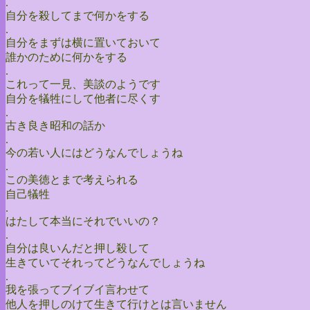
.
自分を殺してまで何かをする
.
自分をまずは横に置いておいて
誰かのために何かをする
.
これって一見、美談のようです
自分を犠牲にして他者に尽くす
.
古き良き昭和の話か
.
今の若い人にはどうなんでしょうね
.
この美徳とまで考えられる
自己犠牲
.
はたして本当にそれでいいの？
.
自分は良いんだと押し殺して
生きていてそれってどうなんでしょうね
.
我を張ってブイブイ言わせて
他人を押しのけて生きて行けとは言いません