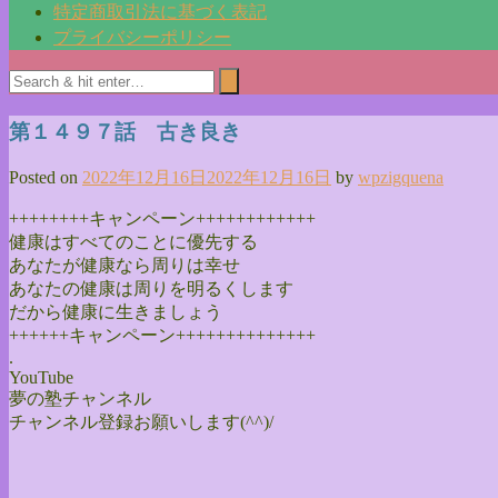
特定商取引法に基づく表記
プライバシーポリシー
第１４９７話 古き良き
Posted on
2022年12月16日
2022年12月16日
by
wpzigquena
++++++++キャンペーン++++++++++++
健康はすべてのことに優先する
あなたが健康なら周りは幸せ
あなたの健康は周りを明るくします
だから健康に生きましょう
++++++キャンペーン++++++++++++++
.
YouTube
夢の塾チャンネル
チャンネル登録お願いします(^^)/