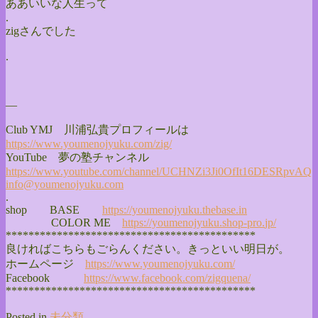
ああいいな人生って
.
zigさんでした
.
—
Club YMJ 川浦弘貴プロフィールは
https://www.youmenojyuku.com/
zig/
YouTube 夢の塾チャンネル
https://www.youtube.com/
channel/
UCHNZi3Ji0OfIt16DESRpvAQ
info@youmenojyuku.com
.
shop BASE
https://youmenojyuku.thebase.
in
COLOR ME
https://youmenojyuku.shop-pro.
jp/
******************************
**************
良ければこちらもごらんください。きっといい明日が。
ホームページ
https://www.youmenojyuku.com/
Facebook
https://www.facebook.com/
zigquena/
******************************
**************
Posted in
未分類