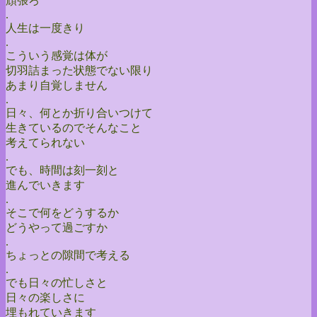
頑張ろ
.
人生は一度きり
.
こういう感覚は体が
切羽詰まった状態でない限り
あまり自覚しません
.
日々、何とか折り合いつけて
生きているのでそんなこと
考えてられない
.
でも、時間は刻一刻と
進んでいきます
.
そこで何をどうするか
どうやって過ごすか
.
ちょっとの隙間で考える
.
でも日々の忙しさと
日々の楽しさに
埋もれていきます