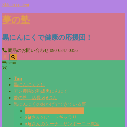
Skip to content
夢の塾
黒にんにくで健康の応援団！
商品のお問い合わせ
090-6847-0356
menu
Top
黒にんにくとは
アン農園の熟成黒にんにく
夢の塾 店長 zigさん
黒にんにくのおかげでできている事
毎日更新『夢の塾マガジン』
zigさんのアートギャラリー
zigさんのケーナ・サンポーニャ教室