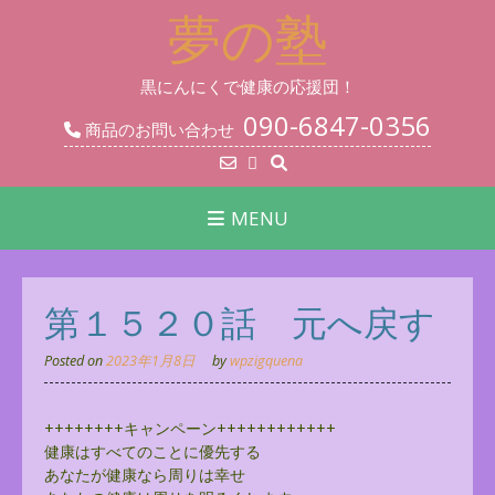
Skip
夢の塾
to
content
黒にんにくで健康の応援団！
090-6847-0356
商品のお問い合わせ
MENU
第１５２０話 元へ戻す
Posted on
2023年1月8日
by
wpzigquena
++++++++キャンペーン++++++++++++
健康はすべてのことに優先する
あなたが健康なら周りは幸せ