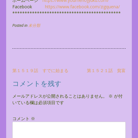
ホームページ
https://www.youmenojyuku.com/
Facebook
https://www.facebook.com/
zigquena/
******************************
**************
Posted in
未分類
投
第１５１９話 すでに始まる
第１５２１話 貧富
稿
コメントを残す
ナ
ビ
メールアドレスが公開されることはありません。
※
が付
いている欄は必須項目です
ゲ
ー
コメント
※
シ
ョ