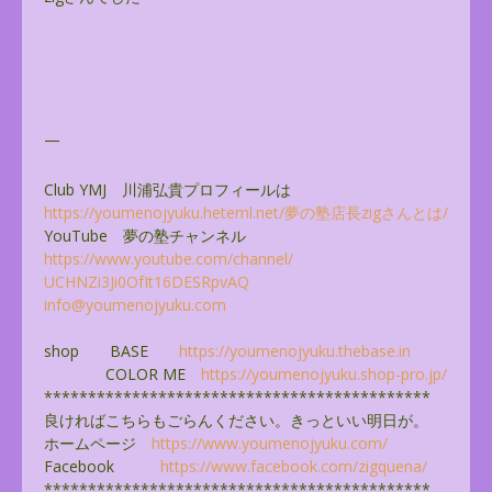
—
Club YMJ 川浦弘貴プロフィールは
https://youmenojyuku.heteml.
net/夢の塾店長zigさんとは/
YouTube 夢の塾チャンネル
https://www.youtube.com/
channel/
UCHNZi3Ji0OfIt16DESRpvAQ
info@youmenojyuku.com
shop BASE
https://youmenojyuku.thebase.
in
COLOR ME
https://youmenojyuku.shop-pro.
jp/
******************************
**************
良ければこちらもごらんください。きっといい明日が。
ホームページ
https://www.youmenojyuku.com/
Facebook
https://www.facebook.com/
zigquena/
******************************
**************