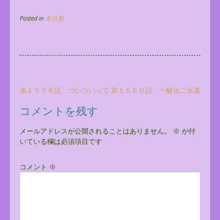
Posted in
未分類
投
第１５５８話 ついついって
第１５６０話 一酸化二水素
稿
コメントを残す
ナ
ビ
メールアドレスが公開されることはありません。
※
が付
いている欄は必須項目です
ゲ
ー
コメント
※
シ
ョ
ン