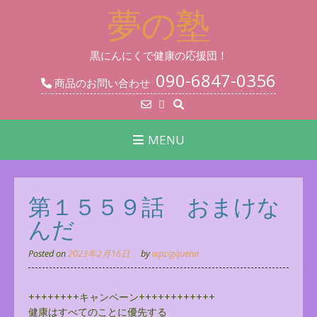
Skip
夢の塾
to
content
黒にんにくで健康の応援団！
090-6847-0356
商品のお問い合わせ
MENU
第１５５９話 おまけな
んだ
Posted on
2023年2月16日
by
wpzigquena
++++++++キャンペーン++++++++++++
健康はすべてのことに優先する