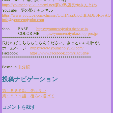
https://youmenojyuku.heteml.
net/夢の塾店長zigさんとは/
YouTube 夢の塾チャンネル
https://www.youtube.com/
channel/
UCHNZi3Ji0OfIt16DESRpvAQ
info@youmenojyuku.com
shop BASE
https://youmenojyuku.thebase.
in
COLOR ME
https://youmenojyuku.shop-pro.
jp/
******************************
**************
良ければこちらもごらんください。きっといい明日が。
ホームページ
https://www.youmenojyuku.com/
Facebook
https://www.facebook.com/
zigquena/
******************************
**************
Posted in
未分類
投稿ナビゲーション
第１５６９話 先は良い
第１５７１話 後ろへ投げて
コメントを残す