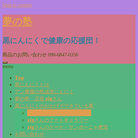
Skip to content
夢の塾
黒にんにくで健康の応援団！
商品のお問い合わせ
090-6847-0356
menu
Top
黒にんにくとは
アン農園の熟成黒にんにく
夢の塾 店長 zigさん
黒にんにくのおかげでできている事
毎日更新『夢の塾マガジン』
zigさんのアートギャラリー
zigさんのケーナ・サンポーニャ教室
お問い合わせ