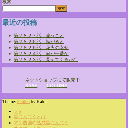
検索
検索
最近の投稿
第２８２７話 違うこと
第２８２６話 転がると
第２８２５話 花火の幸せ
第２８２４話 何が一番か
第２８２３話 見えてくるかな
ネットショップにて販売中
BASE
COLOME
Theme:
Sabino
by Kaira
Top
黒にんにくとは
アン農園の熟成黒にんにく