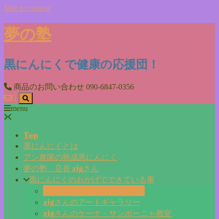
Skip to content
夢の塾
黒にんにくで健康の応援団！
商品のお問い合わせ
090-6847-0356
menu
Top
黒にんにくとは
アン農園の熟成黒にんにく
夢の塾 店長 zigさん
黒にんにくのおかげでできている事
毎日更新『夢の塾マガジン』
zigさんのアートギャラリー
zigさんのケーナ・サンポーニャ教室