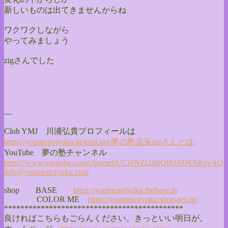
新しいものは出てきませんからね
ワクワクしながら
やってみましょう
zigさんでした
—
Club YMJ 川浦弘貴プロフィールは
https://youmenojyuku.heteml.
net/夢の塾店長zigさんとは/
YouTube 夢の塾チャンネル
https://www.youtube.com/
channel/
UCHNZi3Ji0OfIt16DESRpvAQ
info@youmenojyuku.com
shop BASE
https://youmenojyuku.thebase.
in
COLOR ME
https://youmenojyuku.shop-pro.
jp/
******************************
**************
良ければこちらもごらんください。きっといい明日が。