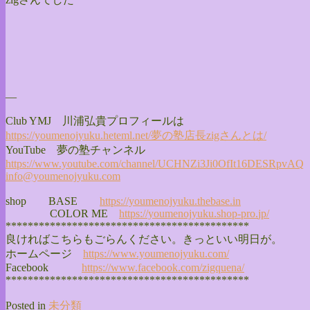
—
Club YMJ 川浦弘貴プロフィールは
https://youmenojyuku.heteml.
net/夢の塾店長zigさんとは/
YouTube 夢の塾チャンネル
https://www.youtube.com/
channel/
UCHNZi3Ji0OfIt16DESRpvAQ
info@youmenojyuku.com
shop BASE
https://youmenojyuku.thebase.
in
COLOR ME
https://youmenojyuku.shop-pro.
jp/
******************************
**************
良ければこちらもごらんください。きっといい明日が。
ホームページ
https://www.youmenojyuku.com/
Facebook
https://www.facebook.com/
zigquena/
******************************
**************
Posted in
未分類