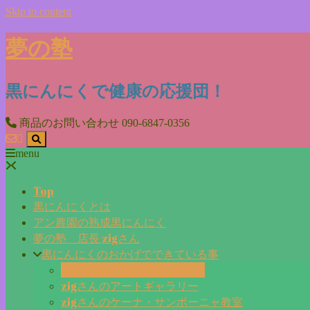
Skip to content
夢の塾
黒にんにくで健康の応援団！
商品のお問い合わせ
090-6847-0356
menu
Top
黒にんにくとは
アン農園の熟成黒にんにく
夢の塾 店長 zigさん
黒にんにくのおかげでできている事
毎日更新『夢の塾マガジン』
zigさんのアートギャラリー
zigさんのケーナ・サンポーニャ教室