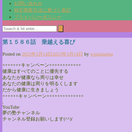
お問い合わせ
特定商取引法に基づく表記
プライバシーポリシー
第１５８６話 乗越える喜び
Posted on
2023年3月14日
2023年3月14日
by
wpzigquena
+++++++キャンペーン++++++++++++
健康はすべてのことに優先する
あなたが健康なら周りは幸せ
あなたの健康は周りを明るくします
だから健康に生きましょう
++++++キャンペーン++++++++++++++
.
YouTube
夢の塾チャンネル
チャンネル登録お願いします(^^)/