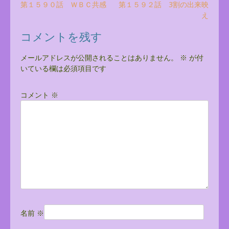
投
第１５９０話 ＷＢＣ共感
第１５９２話 3割の出来映
え
稿
ナ
コメントを残す
ビ
メールアドレスが公開されることはありません。
※
が付
ゲ
いている欄は必須項目です
ー
シ
コメント
※
ョ
ン
名前
※