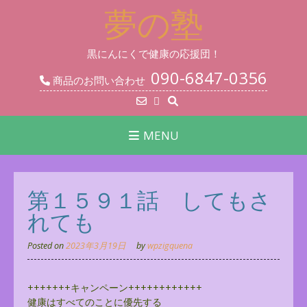
Skip
夢の塾
to
content
黒にんにくで健康の応援団！
090-6847-0356
商品のお問い合わせ
MENU
第１５９１話 してもさ
れても
Posted on
2023年3月19日
by
wpzigquena
+++++++キャンペーン++++++++++++
健康はすべてのことに優先する