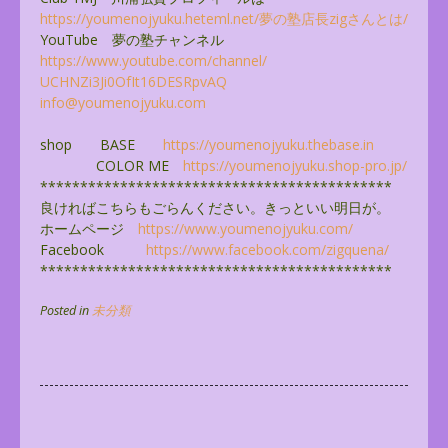
https://youmenojyuku.heteml.
net/夢の塾店長zigさんとは/
YouTube 夢の塾チャンネル
https://www.youtube.com/
channel/
UCHNZi3Ji0OfIt16DESRpvAQ
info@youmenojyuku.com
shop BASE
https://youmenojyuku.thebase.
in
COLOR ME
https://youmenojyuku.shop-pro.
jp/
******************************
**************
良ければこちらもごらんください。きっといい明日が。
ホームページ
https://www.youmenojyuku.com/
Facebook
https://www.facebook.com/
zigquena/
******************************
**************
Posted in
未分類