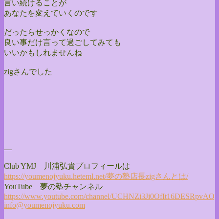
言い続けることが
あなたを変えていくのです
だったらせっかくなので
良い事だけ言って過ごしてみても
いいかもしれませんね
zigさんでした
—
Club YMJ 川浦弘貴プロフィールは
https://youmenojyuku.heteml.
net/夢の塾店長zigさんとは/
YouTube 夢の塾チャンネル
https://www.youtube.com/
channel/
UCHNZi3Ji0OfIt16DESRpvAQ
info@youmenojyuku.com