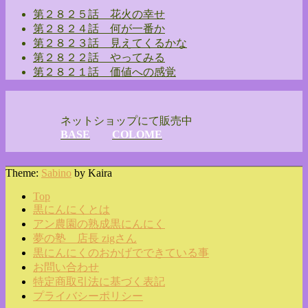
第２８２５話 花火の幸せ
第２８２４話 何が一番か
第２８２３話 見えてくるかな
第２８２２話 やってみる
第２８２１話 価値への感覚
ネットショップにて販売中
BASE
COLOME
Theme:
Sabino
by Kaira
Top
黒にんにくとは
アン農園の熟成黒にんにく
夢の塾 店長 zigさん
黒にんにくのおかげでできている事
お問い合わせ
特定商取引法に基づく表記
プライバシーポリシー