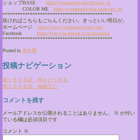
ショップBASE
https://youmenojyuku.thebase.
in
COLOR ME
https://youmenojyuku.shop-pro.
jp/
******************************
**************
良ければこちらもごらんください。きっといい明日が。
ホームページ
https://www.youmenojyuku.com/
Facebook
https://www.facebook.com/
zigquena/
******************************
**************
Posted in
未分類
投稿ナビゲーション
第１６０６話 何をどうする
第１６０８話 海賊王に
コメントを残す
メールアドレスが公開されることはありません。
※
が付い
ている欄は必須項目です
コメント
※