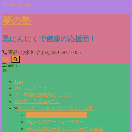
Skip to content
夢の塾
黒にんにくで健康の応援団！
商品のお問い合わせ
090-6847-0356
menu
Top
黒にんにくとは
アン農園の熟成黒にんにく
夢の塾 店長 zigさん
黒にんにくのおかげでできている事
毎日更新『夢の塾マガジン』
zigさんのアートギャラリー
zigさんのケーナ・サンポーニャ教室