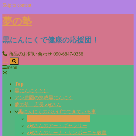
Skip to content
夢の塾
黒にんにくで健康の応援団！
商品のお問い合わせ
090-6847-0356
menu
Top
黒にんにくとは
アン農園の熟成黒にんにく
夢の塾 店長 zigさん
黒にんにくのおかげでできている事
毎日更新『夢の塾マガジン』
zigさんのアートギャラリー
zigさんのケーナ・サンポーニャ教室