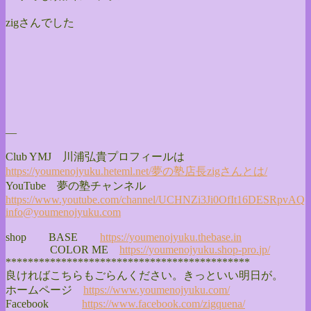
zigさんでした
—
Club YMJ 川浦弘貴プロフィールは
https://youmenojyuku.heteml.
net/夢の塾店長zigさんとは/
YouTube 夢の塾チャンネル
https://www.youtube.com/
channel/
UCHNZi3Ji0OfIt16DESRpvAQ
info@youmenojyuku.com
shop BASE
https://youmenojyuku.thebase.
in
COLOR ME
https://youmenojyuku.shop-pro.
jp/
******************************
**************
良ければこちらもごらんください。きっといい明日が。
ホームページ
https://www.youmenojyuku.com/
Facebook
https://www.facebook.com/
zigquena/