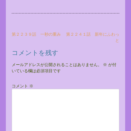
投
第２２３９話 一秒の重み
第２２４１話 新年にふわっ
と
稿
ナ
コメントを残す
ビ
メールアドレスが公開されることはありません。
※
が付
ゲ
いている欄は必須項目です
ー
シ
コメント
※
ョ
ン