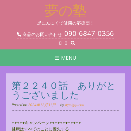
Skip
夢の塾
to
content
黒にんにくで健康の応援団！
090-6847-0356
商品のお問い合わせ
MENU
第２２４０話 ありがと
うございました
Posted on
2024年12月31日
by
wpzigquena
+++++キャンペーン++++++++++++
健康はすべてのことに優先する