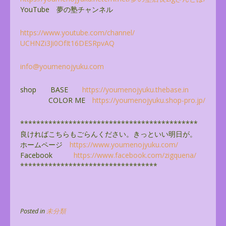
YouTube 夢の塾チャンネル
https://www.youtube.com/
channel/
UCHNZi3Ji0OfIt16DESRpvAQ
info@youmenojyuku.com
shop BASE
https://youmenojyuku.thebase.
in
COLOR ME
https://youmenojyuku.shop-pro.
jp/
******************************
**************
良ければこちらもごらんください。きっといい明日が。
ホームページ
https://www.youmenojyuku.com/
Facebook
https://www.facebook.com/
zigquena/
******************************
****
Posted in
未分類