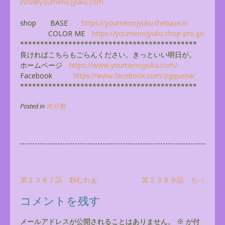
info@youmenojyuku.com
shop BASE
https://youmenojyuku.thebase.
in
COLOR ME
https://youmenojyuku.shop-pro.
jp/
******************************
**************
良ければこちらもごらんください。きっといい明日が。
ホームページ
https://www.youmenojyuku.com/
Facebook
https://www.facebook.com/
zigquena/
******************************
**************
Posted in
未分類
投
第２３８７話 頼むわぁ
第２３８９話 ちっ
稿
コメントを残す
ナ
ビ
メールアドレスが公開されることはありません。
※
が付