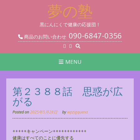
Skip
夢の塾
to
content
黒にんにくで健康の応援団！
090-6847-0356
商品のお問い合わせ
MENU
第２３８８話 思惑が広
がる
Posted on
2025年5月28日
by
wpzigquena
+++++キャンペーン++++++++++++
健康はすべてのことに優先する